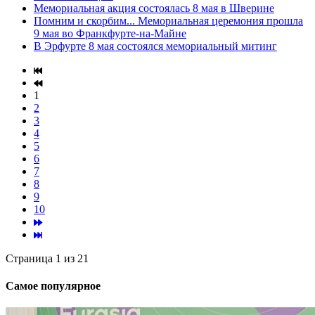
Мемориальная акция состоялась 8 мая в Шверине
Помним и скорбим... Мемориальная церемония прошла
9 мая во Франкфурте-на-Майне
В Эрфурте 8 мая состоялся мемориальный митинг
1
2
3
4
5
6
7
8
9
10
Страница 1 из 21
Самое популярное