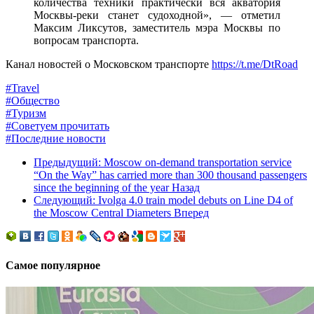
количества техники практически вся акватория
Москвы-реки станет судоходной
», —
отметил
Максим Ликсутов, заместитель мэра Москвы по
вопросам транспорта.
Канал новостей о Московском транспорте
https://t.me/DtRoad
#Travel
#Общество
#Туризм
#Советуем прочитать
#Последние новости
Предыдущий: Moscow on-demand transportation service
“On the Way” has carried more than 300 thousand passengers
since the beginning of the year
Назад
Следующий: Ivolga 4.0 train model debuts on Line D4 of
the Moscow Central Diameters
Вперед
Самое популярное