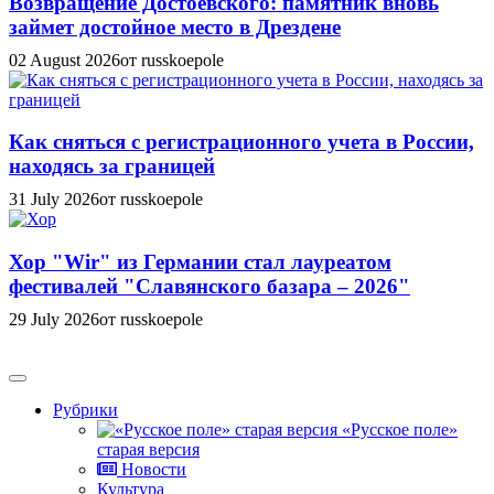
Возвращение Достоевского: памятник вновь
займет достойное место в Дрездене
02 August 2026
от russkoepole
Как сняться с регистрационного учета в России,
находясь за границей
31 July 2026
от russkoepole
Хор "Wir" из Германии стал лауреатом
фестивалей "Славянского базара – 2026"
29 July 2026
от russkoepole
Рубрики
«Русское поле»
старая версия
Новости
Культура