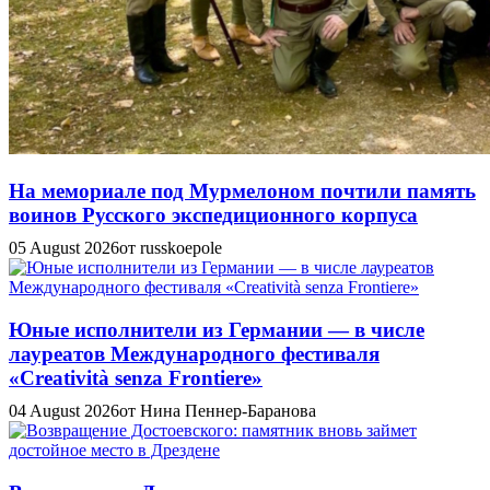
На мемориале под Мурмелоном почтили память
воинов Русского экспедиционного корпуса
05 August 2026
от russkoepole
Юные исполнители из Германии — в числе
лауреатов Международного фестиваля
«Creatività senza Frontiere»
04 August 2026
от Нина Пеннер-Баранова