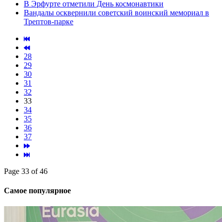
В Эрфурте отметили День космонавтики
Вандалы осквернили советский воинский мемориал в
Трептов-парке
28
29
30
31
32
33
34
35
36
37
Page 33 of 46
Самое популярное