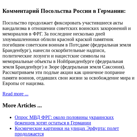
Комментарий Посольства России в Германии:
Посольство продолжает фиксировать участившиеся акты
вандализма в отношении советских воинских захоронений и
мемориалов в ФРГ. За последние несколько дней
злоумышленники облили красной краской памятник
погибшим советским воинам в Потсдаме (федеральная земля
Бранденбург), нанесли оскорбительные надписи,
политические лозунги и нацистские символы на
мемориальные объекты в Нойбранденбурге (федеральная
земля Бранденбург) и Зюре (федеральная земля Саксония).
Рассматриваем эти подлые акции как циничное попрание
памяти воинов, отдавших свои жизни за освобождение мира и
Европы от нацизма.
Read more ...
More Articles ...
Опрос МВД ФРГ: около половины украинских
беженцев хотят остаться в Германии
Космические картинки на улицах Эрфурта: полет
продолжается