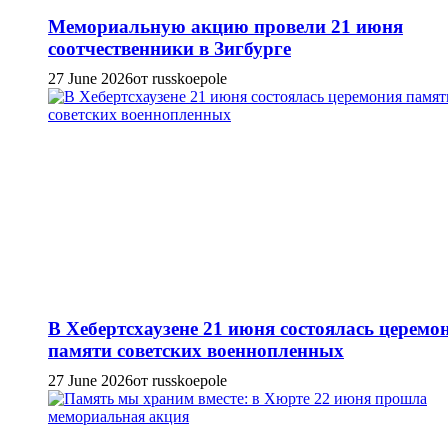
Мемориальную акцию провели 21 июня
соотчественники в Зигбурге
27 June 2026
от russkoepole
В Хебертсхаузене 21 июня состоялась церемо
памяти советских военнопленных
27 June 2026
от russkoepole