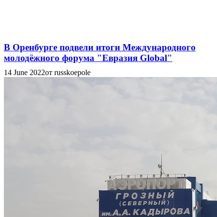
В Оренбурге подвели итоги Международного
молодёжного форума "Евразия Global"
14 June 2022
от russkoepole