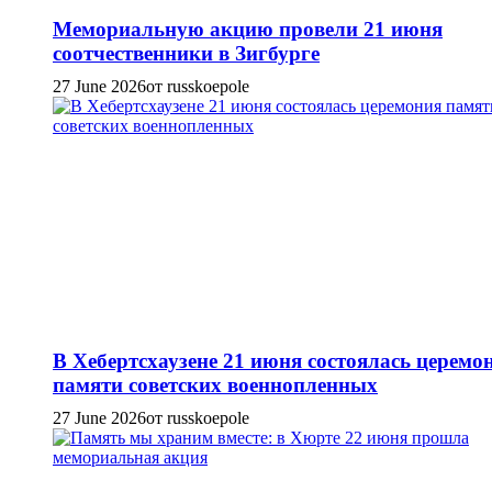
Мемориальную акцию провели 21 июня
соотчественники в Зигбурге
27 June 2026
от russkoepole
В Хебертсхаузене 21 июня состоялась церемо
памяти советских военнопленных
27 June 2026
от russkoepole