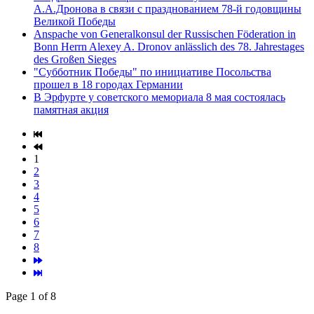
А.А.Дронова в связи с празднованием 78-й годовщины
Великой Победы
Anspache von Generalkonsul der Russischen Föderation in
Bonn Herrn Alexey A. Dronov anlässlich des 78. Jahrestages
des Großen Sieges
"Субботник Победы" по инициативе Посольства
прошел в 18 городах Германии
В Эрфурте у советского мемориала 8 мая состоялась
памятная акция
1
2
3
4
5
6
7
8
Page 1 of 8