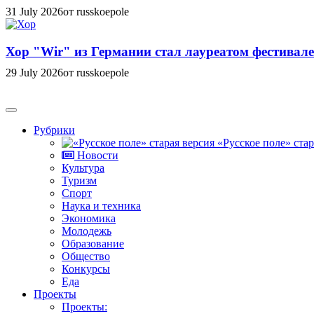
31 July 2026
от russkoepole
Хор "Wir" из Германии стал лауреатом фестивале
29 July 2026
от russkoepole
Рубрики
«Русское поле» стар
Новости
Культура
Туризм
Спорт
Наука и техника
Экономика
Молодежь
Образование
Общество
Конкурсы
Еда
Проекты
Проекты: