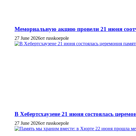
Мемориальную акцию провели 21 июня соотч
27 June 2026
от russkoepole
В Хебертсхаузене 21 июня состоялась церем
27 June 2026
от russkoepole