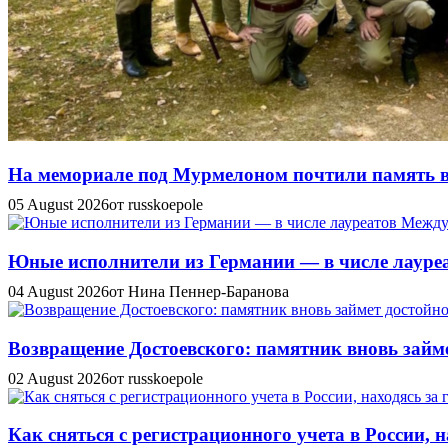
На мемориале под Мурмелоном почтили память в
05 August 2026
от russkoepole
Юные исполнители из Германии — в числе лауреат
04 August 2026
от Нина Пеннер-Баранова
Возвращение Достоевского: памятник вновь займе
02 August 2026
от russkoepole
Как сняться с регистрационного учета в России, н