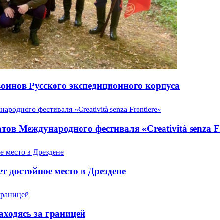
оинов Русского экспедиционного корпуса
ов Международного фестиваля «Creatività senza Fr
т достойное место в Дрездене
аходясь за границей