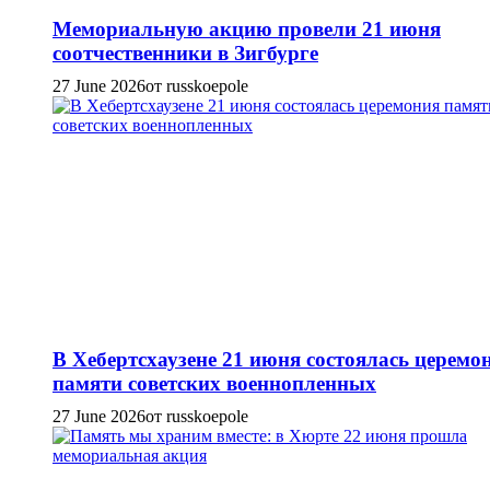
Мемориальную акцию провели 21 июня
соотчественники в Зигбурге
27 June 2026
от russkoepole
В Хебертсхаузене 21 июня состоялась церемо
памяти советских военнопленных
27 June 2026
от russkoepole