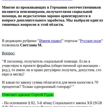
Многие из проживающих в Германии соотечественников
являются пенсионерами, получателями социальной
помощи, но недостаточно хорошо ориентируются в
вопросе дополнительного заработка. Мы выбрали один из
типичных вопросов в этой области.
В редакцию рубрики "
Имеем право!
" портала "
Русское поле
"
позвонила
Светлана М.
Вопрос:
"Я песионер, получатель социальной помощи. Если я
учавствую в проекте ферайна (общественной организации -
ред.), то имею ли я право регулярно получать, допустим, сто
евро в месяц?
И какая по закону сумма облагается для меня налогом в 70
процентов? Только одноразовый гонорар? "
Отвечает адвокат Сергей Гудзь:
- На основании § 82, 3-й абзац Социального закона XII (SGB