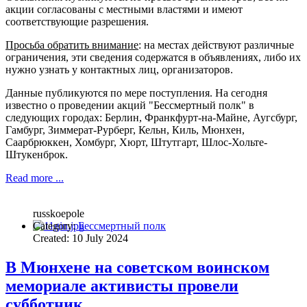
акции согласованы с местными властями и имеют
соответствующие разрешения.
Просьба обратить внимание
: на местах действуют различные
ограничения, эти сведения содержатся в объявлениях, либо их
нужно узнать у контактных лиц, организаторов.
Данные публикуются по мере поступления. На сегодня
известно о проведении акций "Бессмертный полк" в
следующих городах: Берлин, Франкфурт-на-Майне, Аугсбург,
Гамбург,
Зиммерат-Рурберг,
Кельн, Киль, Мюнхен,
Саарбрюккен, Хомбург, Хюрт, Штутгарт,
Шлос-Хольте-
Штукенброк.
Read more ...
russkoepole
Category:
Бессмертный полк
Created: 10 July 2024
В Мюнхене на советском воинском
мемориале активисты провели
субботник