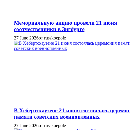
Мемориальную акцию провели 21 июня
соотчественники в Зигбурге
27 June 2026
от russkoepole
В Хебертсхаузене 21 июня состоялась церемо
памяти советских военнопленных
27 June 2026
от russkoepole