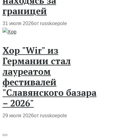
находясь за
границей
31 июля 2026
от russkoepole
Хор "Wir" из
Германии стал
лауреатом
фестивалей
"Славянского базара
– 2026"
29 июля 2026
от russkoepole