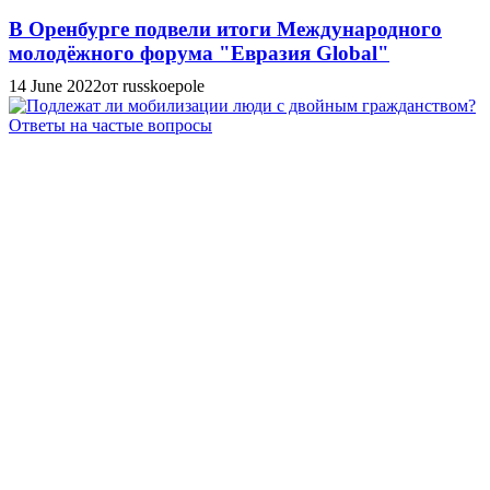
В Оренбурге подвели итоги Международного
молодёжного форума "Евразия Global"
14 June 2022
от russkoepole