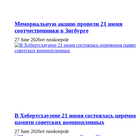
Мемориальную акцию провели 21 июня
соотчественники в Зигбурге
27 June 2026
от russkoepole
В Хебертсхаузене 21 июня состоялась церемо
памяти советских военнопленных
27 June 2026
от russkoepole