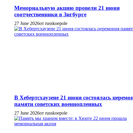
Мемориальную акцию провели 21 июня
соотчественники в Зигбурге
27 June 2026
от russkoepole
В Хебертсхаузене 21 июня состоялась церемо
памяти советских военнопленных
27 June 2026
от russkoepole