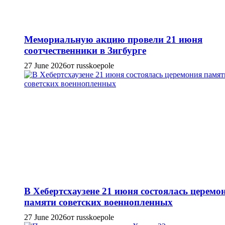
Мемориальную акцию провели 21 июня
соотчественники в Зигбурге
27 June 2026
от russkoepole
В Хебертсхаузене 21 июня состоялась церемо
памяти советских военнопленных
27 June 2026
от russkoepole