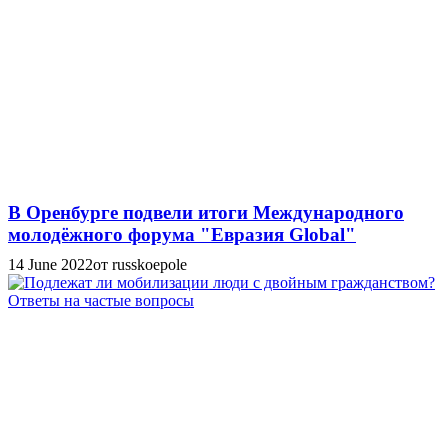
В Оренбурге подвели итоги Международного
молодёжного форума "Евразия Global"
14 June 2022
от russkoepole