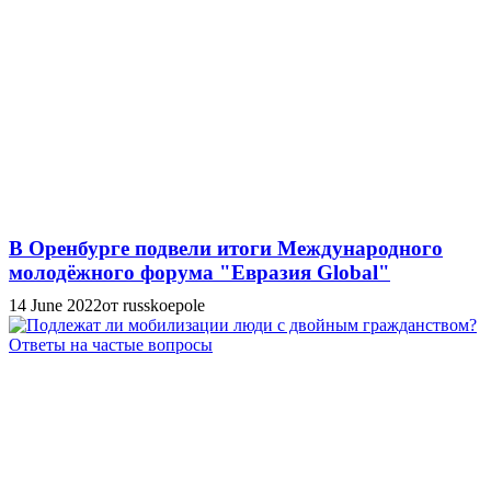
В Оренбурге подвели итоги Международного
молодёжного форума "Евразия Global"
14 June 2022
от russkoepole