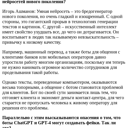
нейросетей нового поколения?
Игорь Ашманов: Умная нейросеть – это бредогенератор
нового поколения, но очень гладкий и изощренный. С одной
стороны, это гигантский прорыв в технологиях генерации
текстов и картинок. С другой – искусственный интеллект
имеет свойство ухудшать все, до чего он дотрагивается. Он
воспитывает в людях так называемую невзыскательность –
привычку к низкому качеству.
Например, машинный перевод, а также боты для общения с
клиентами банков или мобильных операторов давно
упростили работу многим организациям, поскольку им теперь
не нужно нанимать огромное количество сотрудников для
проделывания такой работы.
Однако тексты, переведенные компьютером, оказываются
весьма топорными, а общение с ботом становится проблемой
для клиентов. Бот по своей сути занимается лишь тем, что
отгоняет клиента и экономит деньги контакт-центра, для чего
старается не пропускать человека к живому оператору для
решения его проблемы.
Параллельно с этим высказываются опасения о том, что
боты ChatGPT и GPT-4 могут создавать фейки. Так ли
это?