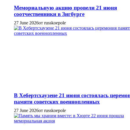
Мемориальную акцию провели 21 июня
соотчественники в Зигбурге
27 June 2026
от russkoepole
В Хебертсхаузене 21 июня состоялась церемо
памяти советских военнопленных
27 June 2026
от russkoepole