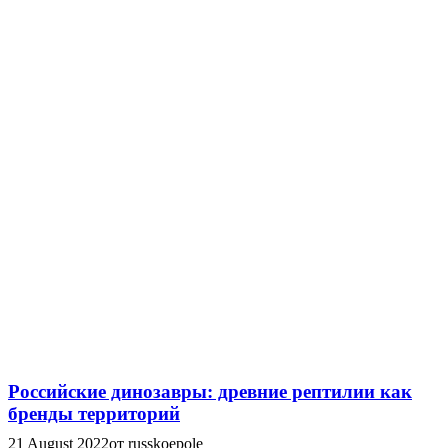
Российские динозавры: древние рептилии как
бренды территорий
21 August 2022
от russkoepole