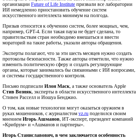
организации
Future of Life Institute
призвали все лаборатории
ИИ немедленно приостановить обучение систем
искусственного интеллекта минимум на полгода.
Призыв относится к обучению систем, более мощных, чем,
например, GPT-4. Если такая пауза не будет сделана, то
правительствам стран необходимо вмешаться и ввести
мораторий на такие работы, указали авторы обращения.
Эксперты полагают, что за эти шесть месяцев нужно создать
протоколы безопасности. Также авторы отметили, что нужно
изменить политическую сферу и создать регулирующие
органы, которые занимались бы связанными с ИИ вопросами,
и системы государственного контроля.
Письмо подписали
Илон Маск
, а также основатель Apple
Стив Возняк
, эксперты в области искусственного интеллекта
Стивен Расселл и Иошуа Бенджио.
О том, как новые технологии могут оказаться оружием в
руках мошенников, с журналистом
vz.ru
поделился своим
мнением
Игорь Ашманов
, ИТ-эксперт, президент компаний
«Крибрум» и «Ашманов и партнеры».
Игорь Станиславович, в чем заключается особенность