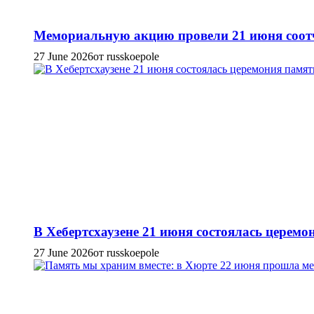
Мемориальную акцию провели 21 июня соотч
27 June 2026
от russkoepole
В Хебертсхаузене 21 июня состоялась церем
27 June 2026
от russkoepole