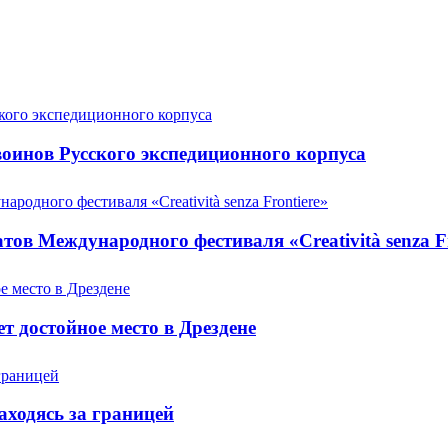
оинов Русского экспедиционного корпуса
ов Международного фестиваля «Creatività senza Fr
т достойное место в Дрездене
аходясь за границей