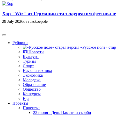
Хор "Wir" из Германии стал лауреатом фестивале
29 July 2026
от russkoepole
Рубрики
«Русское поле» стар
Новости
Культура
Туризм
Спорт
Наука и техника
Экономика
Молодежь
Образование
Общество
Конкурсы
Еда
Проекты
Проекты:
22 июня - День Памяти и скорби