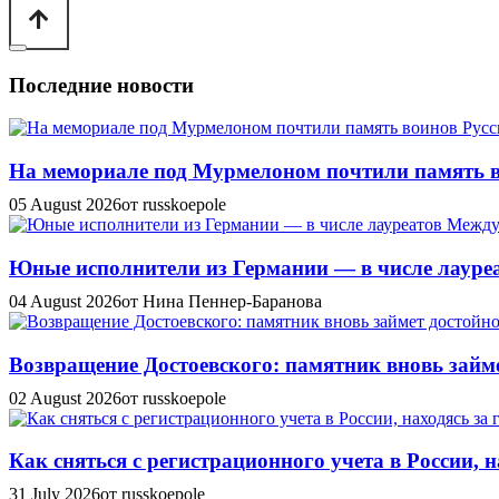
Последние новости
На мемориале под Мурмелоном почтили память в
05 August 2026
от russkoepole
Юные исполнители из Германии — в числе лауреат
04 August 2026
от Нина Пеннер-Баранова
Возвращение Достоевского: памятник вновь займе
02 August 2026
от russkoepole
Как сняться с регистрационного учета в России, н
31 July 2026
от russkoepole