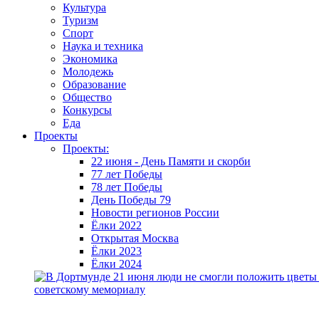
Культура
Туризм
Спорт
Наука и техника
Экономика
Молодежь
Образование
Общество
Конкурсы
Еда
Проекты
Проекты:
22 июня - День Памяти и скорби
77 лет Победы
78 лет Победы
День Победы 79
Новости регионов России
Ёлки 2022
Открытая Москва
Ёлки 2023
Ёлки 2024