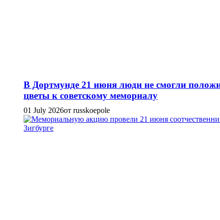
В Дортмунде 21 июня люди не смогли полож
цветы к советскому мемориалу
01 July 2026
от russkoepole