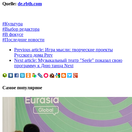
Quelle:
de.rbth.com
#Культура
#Выбор редактора
#В фокусе
#Последние новости
Previous article: Игра мысли: творческие проекты
Русского дома
Prev
Next article: Музыкальный театр "Seele" показал свою
программу к Дню танца
Next
Самое популярное