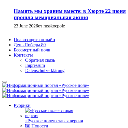
Память мы храним вместе: в Хюрте 22 июня
прошла мемориальная акция
23 June 2026
от russkoepole
Правозащита онлайн
День Победы 80
Бессмертный полк
Контакты
Обратная связь
Impressum
Datenschutzerklärung
Рубрики
«Русское поле» старая версия
Новости