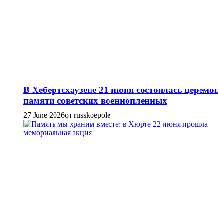
В Хебертсхаузене 21 июня состоялась церемо
памяти советских военнопленных
27 June 2026
от russkoepole