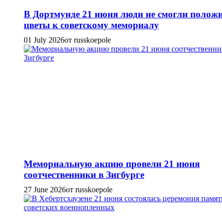
В Дортмунде 21 июня люди не смогли полож
цветы к советскому мемориалу
01 July 2026
от russkoepole
Мемориальную акцию провели 21 июня
соотчественники в Зигбурге
27 June 2026
от russkoepole