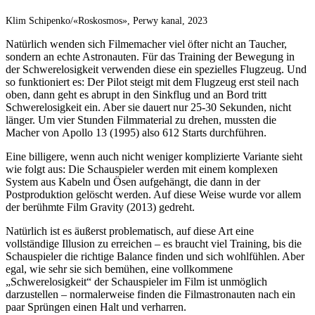
Klim Schipenko/«Roskosmos», Perwy kanal, 2023
Natürlich wenden sich Filmemacher viel öfter nicht an Taucher,
sondern an echte Astronauten. Für das Training der Bewegung in
der Schwerelosigkeit verwenden diese ein spezielles Flugzeug. Und
so funktioniert es: Der Pilot steigt mit dem Flugzeug erst steil nach
oben, dann geht es abrupt in den Sinkflug und an Bord tritt
Schwerelosigkeit ein. Aber sie dauert nur 25-30 Sekunden, nicht
länger. Um vier Stunden Filmmaterial zu drehen, mussten die
Macher von Apollo 13 (1995) also 612 Starts durchführen.
Eine billigere, wenn auch nicht weniger komplizierte Variante sieht
wie folgt aus: Die Schauspieler werden mit einem komplexen
System aus Kabeln und Ösen aufgehängt, die dann in der
Postproduktion gelöscht werden. Auf diese Weise wurde vor allem
der berühmte Film Gravity (2013) gedreht.
Natürlich ist es äußerst problematisch, auf diese Art eine
vollständige Illusion zu erreichen – es braucht viel Training, bis die
Schauspieler die richtige Balance finden und sich wohlfühlen. Aber
egal, wie sehr sie sich bemühen, eine vollkommene
„Schwerelosigkeit“ der Schauspieler im Film ist unmöglich
darzustellen – normalerweise finden die Filmastronauten nach ein
paar Sprüngen einen Halt und verharren.