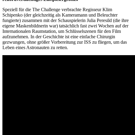
Speziell für die The Challenge verbrachte Regisseur Klim
Schipenko (der gleichzeitig als Kameramann und Beleuchter
fungierte) zusammen mit der Schauspielerin Julia Peresild (die ihre
eigene Maskenbildnerin war) tatsächlich fast zwei Wochen auf der
Internationalen Raumstation, um Schlüsselszenen für den Film
aufzunehmen. In der Geschichte ist eine einfache Chirurgin
gezwungen, ohne größer Vorbereitung zur ISS zu fliegen, um das
Leben eines Astronauten zu retten.