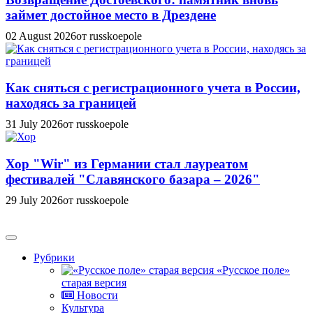
займет достойное место в Дрездене
02 August 2026
от russkoepole
Как сняться с регистрационного учета в России,
находясь за границей
31 July 2026
от russkoepole
Хор "Wir" из Германии стал лауреатом
фестивалей "Славянского базара – 2026"
29 July 2026
от russkoepole
Рубрики
«Русское поле»
старая версия
Новости
Культура