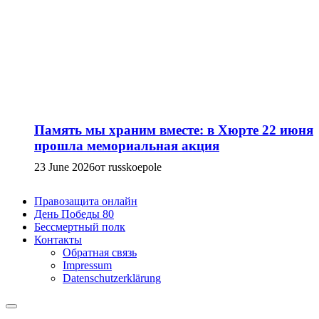
Память мы храним вместе: в Хюрте 22 июня
прошла мемориальная акция
23 June 2026
от russkoepole
Правозащита онлайн
День Победы 80
Бессмертный полк
Контакты
Обратная связь
Impressum
Datenschutzerklärung