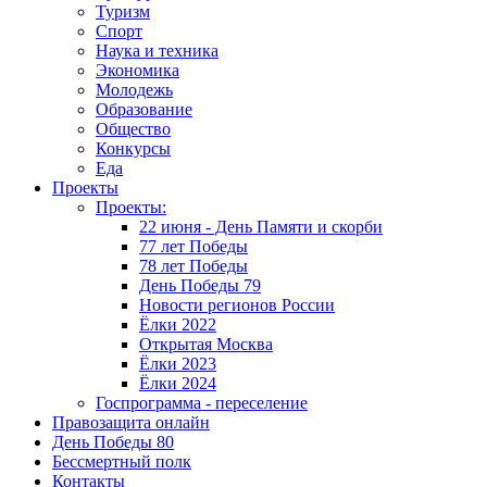
Туризм
Спорт
Наука и техника
Экономика
Молодежь
Образование
Общество
Конкурсы
Еда
Проекты
Проекты:
22 июня - День Памяти и скорби
77 лет Победы
78 лет Победы
День Победы 79
Новости регионов России
Ёлки 2022
Открытая Москва
Ёлки 2023
Ёлки 2024
Госпрограмма - переселение
Правозащита онлайн
День Победы 80
Бессмертный полк
Контакты