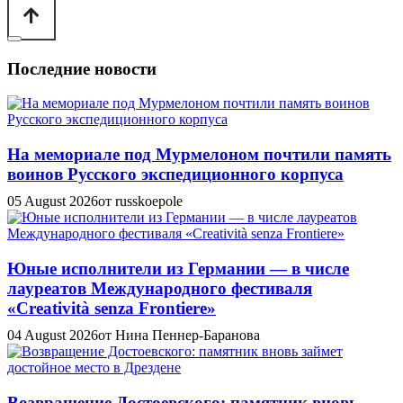
Последние новости
На мемориале под Мурмелоном почтили память
воинов Русского экспедиционного корпуса
05 August 2026
от russkoepole
Юные исполнители из Германии — в числе
лауреатов Международного фестиваля
«Creatività senza Frontiere»
04 August 2026
от Нина Пеннер-Баранова
Возвращение Достоевского: памятник вновь