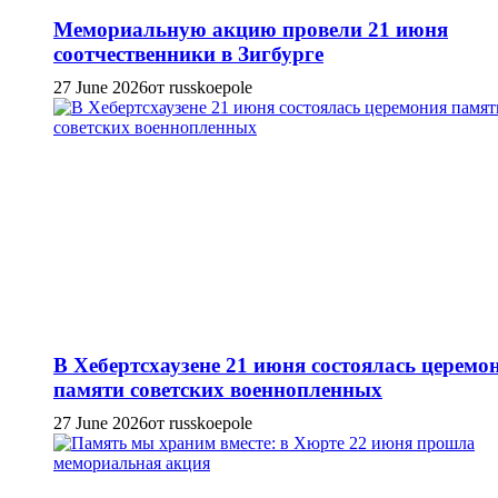
Мемориальную акцию провели 21 июня
соотчественники в Зигбурге
27 June 2026
от russkoepole
В Хебертсхаузене 21 июня состоялась церемо
памяти советских военнопленных
27 June 2026
от russkoepole