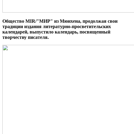
Общество
MIR/"
МИР" из Мюнхена, продолжая свои
традиции издания литературно-просв
е
тительских
календарей, выпустило календарь, посвященный
творчеству писателя.