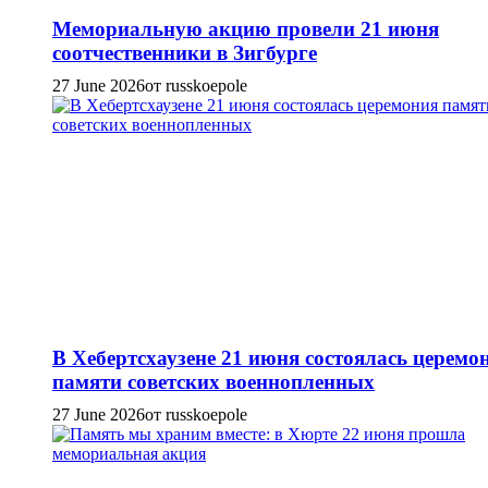
Мемориальную акцию провели 21 июня
соотчественники в Зигбурге
27 June 2026
от russkoepole
В Хебертсхаузене 21 июня состоялась церемо
памяти советских военнопленных
27 June 2026
от russkoepole