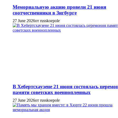
Мемориальную акцию провели 21 июня
соотчественники в Зигбурге
27 June 2026
от russkoepole
В Хебертсхаузене 21 июня состоялась церемо
памяти советских военнопленных
27 June 2026
от russkoepole