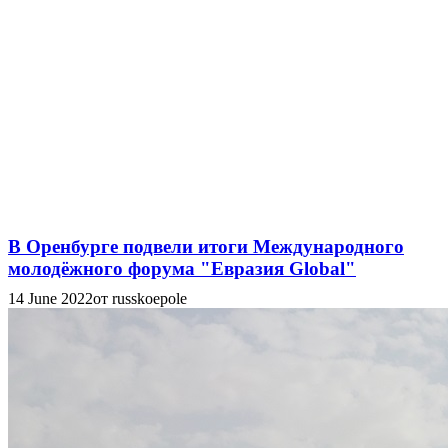
В Оренбурге подвели итоги Международного
молодёжного форума "Евразия Global"
14 June 2022
от russkoepole