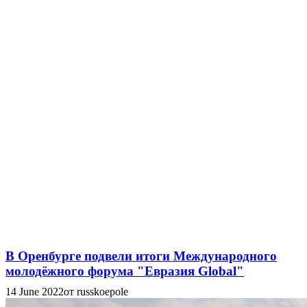
В Оренбурге подвели итоги Международного
молодёжного форума "Евразия Global"
14 June 2022
от russkoepole