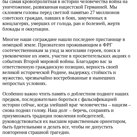
бы самая кровопролитная в истории человечества война на
уничтожение, развязанная нацистской Германией. Мы
склоняем головы перед светлой памятью 27 миллионов
советских граждан, павших в боях, замученных в
концлагерях, умерших от голода, ран и болезней, жертв
блокады и оккупации.
Многие наши сограждане нашли последнее пристанище в
немецкой земле. Признателен проживающим в ФРГ
соотечественникам за уход за могилами героев, поиск и
увековечение их имен, участие в просветительских акциях о
событиях Второй мировой войны. Благодарю вас за
ответственную гражданскую позицию, верность своей
великой исторической Родине, выдержку, стойкость и
мужество, чрезвычайно востребованные в нынешних
непростых условиях.
Особенно важно чтить память о доблестном подвиге наших
предков, последовательно бороться с фальсификацией
истории сейчас, когда злейший враг человечества – нацизм –
снова поднял голову. Наш долг – беречь, сохранять и
приумножать традиции поколения победителей,
руководствоваться их высшим нравственным ориентиром,
быть бдительными и делать все, чтобы не допустить
повторения страшной трагедии.