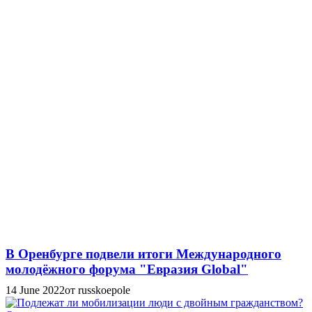
В Оренбурге подвели итоги Международного
молодёжного форума "Евразия Global"
14 June 2022
от russkoepole