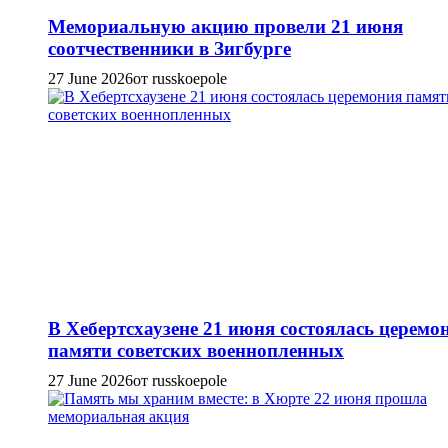
Мемориальную акцию провели 21 июня
соотчественники в Зигбурге
27 June 2026
от russkoepole
В Хебертсхаузене 21 июня состоялась церемо
памяти советских военнопленных
27 June 2026
от russkoepole