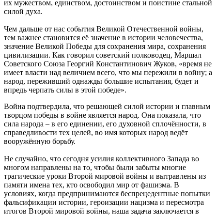
их мужеством, единством, достоинством и поистине стальной
силой духа.
Чем дальше от нас события Великой Отечественной войны,
тем важнее становится её значение в истории человечества,
значение Великой Победы для сохранения мира, сохранения
цивилизации. Как говорил советский полководец, Маршал
Советского Союза Георгий Константинович Жуков, «время не
имеет власти над величием всего, что мы пережили в войну; а
народ, переживший однажды большие испытания, будет и
впредь черпать силы в этой победе».
Война подтвердила, что решающей силой истории и главным
творцом победы в войне является народ. Она показала, что
сила народа – в его единении, его духовной сплочённости, в
справедливости тех целей, во имя которых народ ведёт
вооружённую борьбу.
Не случайно, что сегодня усилия коллективного Запада во
многом направлены на то, чтобы были забыты многие
трагические уроки Второй мировой войны и вытравлены из
памяти имена тех, кто освободил мир от фашизма. В
условиях, когда предпринимаются беспрецедентные попытки
фальсификации истории, героизации нацизма и пересмотра
итогов Второй мировой войны, наша задача заключается в