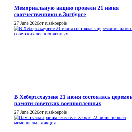
Мемориальную акцию провели 21 июня
соотчественники в Зигбурге
27 June 2026
от russkoepole
В Хебертсхаузене 21 июня состоялась церемо
памяти советских военнопленных
27 June 2026
от russkoepole