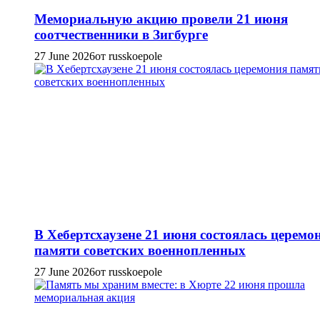
Мемориальную акцию провели 21 июня
соотчественники в Зигбурге
27 June 2026
от russkoepole
В Хебертсхаузене 21 июня состоялась церемо
памяти советских военнопленных
27 June 2026
от russkoepole