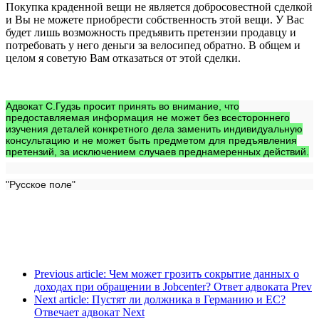
Покупка краденной вещи не является добросовестной сделкой
и Вы не можете приобрести собственность этой вещи. У Вас
будет лишь возможность предъявить претензии продавцу и
потребовать у него деньги за велосипед обратно. В общем и
целом я советую Вам отказаться от этой сделки.
Адвокат С.Гудзь просит принять во внимание, что
предоставляемая информация не может без всестороннего
изучения деталей конкретного дела заменить индивидуальную
консультацию и не может быть предметом для предъявления
претензий, за исключением случаев преднамеренных действий.
"Русское поле"
Previous article: Чем может грозить сокрытие данных о
доходах при обращении в Jobcenter? Ответ адвоката
Prev
Next article: Пустят ли должника в Германию и ЕС?
Отвечает адвокат
Next