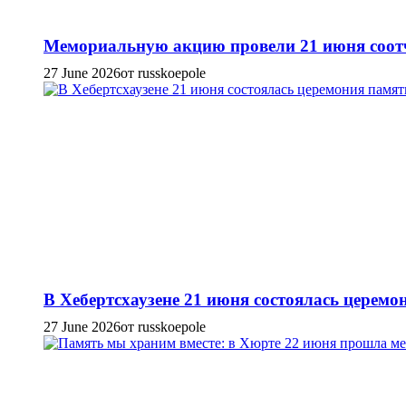
Мемориальную акцию провели 21 июня соотч
27 June 2026
от russkoepole
В Хебертсхаузене 21 июня состоялась церем
27 June 2026
от russkoepole