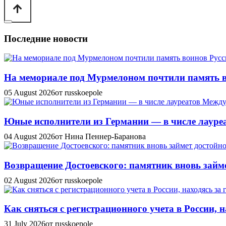
Последние новости
На мемориале под Мурмелоном почтили память в
05 August 2026
от russkoepole
Юные исполнители из Германии — в числе лауреат
04 August 2026
от Нина Пеннер-Баранова
Возвращение Достоевского: памятник вновь займе
02 August 2026
от russkoepole
Как сняться с регистрационного учета в России, н
31 July 2026
от russkoepole