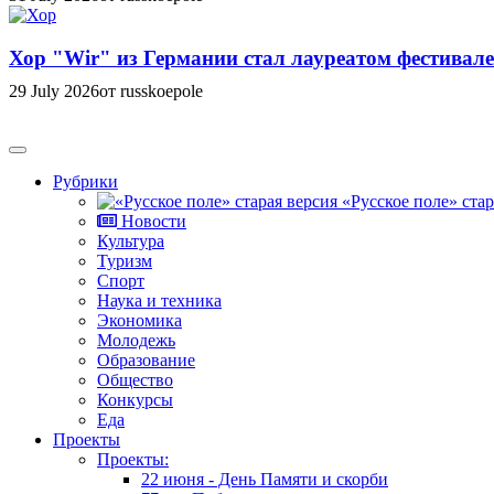
Хор "Wir" из Германии стал лауреатом фестивале
29 July 2026
от russkoepole
Рубрики
«Русское поле» стар
Новости
Культура
Туризм
Спорт
Наука и техника
Экономика
Молодежь
Образование
Общество
Конкурсы
Еда
Проекты
Проекты:
22 июня - День Памяти и скорби