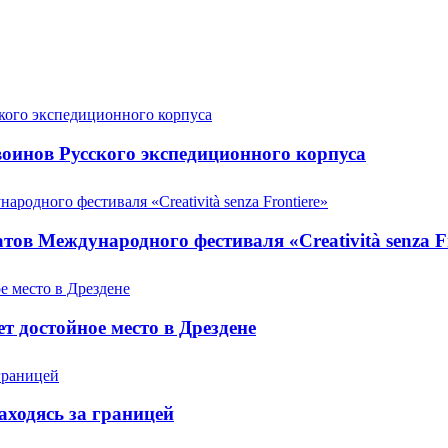
оинов Русского экспедиционного корпуса
ов Международного фестиваля «Creatività senza Fr
т достойное место в Дрездене
аходясь за границей