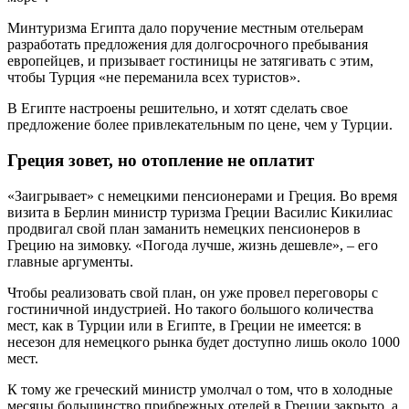
Минтуризма Египта дало поручение местным отельерам
разработать предложения для долгосрочного пребывания
европейцев, и призывает гостиницы не затягивать с этим,
чтобы Турция «не переманила всех туристов».
В Египте настроены решительно, и хотят сделать свое
предложение более привлекательным по цене, чем у Турции.
Греция зовет, но отопление не оплатит
«Заигрывает» с немецкими пенсионерами и Греция. Во время
визита в Берлин министр туризма Греции Василис Кикилиас
продвигал свой план заманить немецких пенсионеров в
Грецию на зимовку. «Погода лучше, жизнь дешевле», – его
главные аргументы.
Чтобы реализовать свой план, он уже провел переговоры с
гостиничной индустрией. Но такого большого количества
мест, как в Турции или в Египте, в Греции не имеется: в
несезон для немецкого рынка будет доступно лишь около 1000
мест.
К тому же греческий министр умолчал о том, что в холодные
месяцы большинство прибрежных отелей в Греции закрыто, а