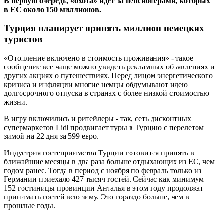
В первую очередь, «охота» идет за пенсионерами, которых
в ЕС около 150 миллионов.
Турция планирует принять миллион немецких
туристов
«Отопление включено в стоимость проживания» - такое
сообщение все чаще можно увидеть рекламных объявлениях и
других акциях о путешествиях. Перед лицом энергетического
кризиса и инфляции многие немцы обдумывают идею
долгосрочного отпуска в странах с более низкой стоимостью
жизни.
В игру включились и ритейлеры - так, сеть дисконтных
супермаркетов Lidl продвигает туры в Турцию с перелетом
зимой на 22 дня за 599 евро.
Индустрия гостеприимства Турции готовится принять в
ближайшие месяцы в два раза больше отдыхающих из ЕС, чем
годом ранее. Тогда в период с ноября по февраль только из
Германии приехало 427 тысяч гостей. Сейчас как минимум
152 гостиницы провинции Анталья в этом году продолжат
принимать гостей всю зиму. Это гораздо больше, чем в
прошлые годы.