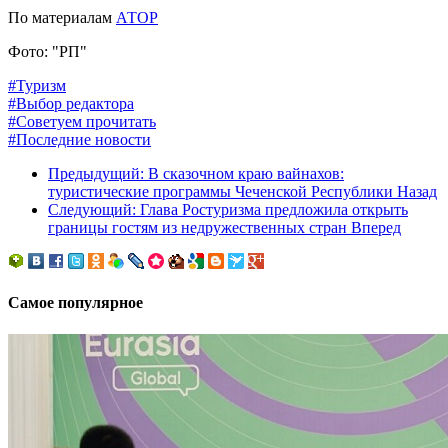
По материалам
АТОР
Фото: "РП"
#Туризм
#Выбор редактора
#Советуем прочитать
#Последние новости
Предыдущий: В сказочном краю вайнахов:
туристические программы Чеченской Республики
Назад
Следующий: Глава Ростуризма предложила открыть
границы гостям из недружественных стран
Вперед
Самое популярное