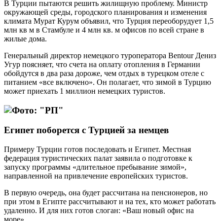
В Турции пытаются решить жилищную проблему. Министр
окружающей среды, городского планирования и изменения
климата Мурат Курум объявил, что Турция переоборудует 1,5
млн кв м в Стамбуле и 4 млн кв. м офисов по всей стране в
жилые дома.
Генеральный директор немецкого туроператора Bentour Дениз
Угур поясняет, что счета на оплату отопления в Германии
обойдутся в два раза дороже, чем отдых в турецком отеле с
питанием «все включено». Он полагает, что зимой в Турцию
может приехать 1 миллион немецких туристов.
Египет поборется с Турцией за немцев
Примеру Турции готов последовать и Египет. Местная
федерация туристических палат заявила о подготовке к
запуску программы «длительное пребывание зимой»,
направленной на привлечение европейских туристов.
В первую очередь, она будет рассчитана на пенсионеров, но
при этом в Египте рассчитывают и на тех, кто может работать
удаленно. И для них готов слоган: «Ваш новый офис на
море».