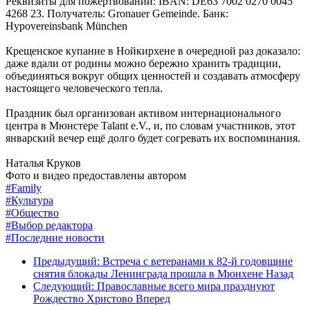
Реквизиты для пожертвований: IBAN: DE63 7002 0270 0045
4268 23. Получатель: Gronauer Gemeinde. Банк:
Hypovereinsbank München
Крещенское купание в Нойкирхене в очередной раз доказало:
даже вдали от родины можно бережно хранить традиции,
объединяться вокруг общих ценностей и создавать атмосферу
настоящего человеческого тепла.
Праздник был организован активом интернационального
центра в Мюнстере Talant e.V., и, по словам участников, этот
январский вечер ещё долго будет согревать их воспоминания.
Наталья Круков
Фото и видео предоставлены автором
#Family
#Культура
#Общество
#Выбор редактора
#Последние новости
Предыдущий: Встреча с ветеранами к 82-й годовщине
снятия блокады Ленинграда прошла в Мюнхене
Назад
Следующий: Православные всего мира празднуют
Рождество Христово
Вперед