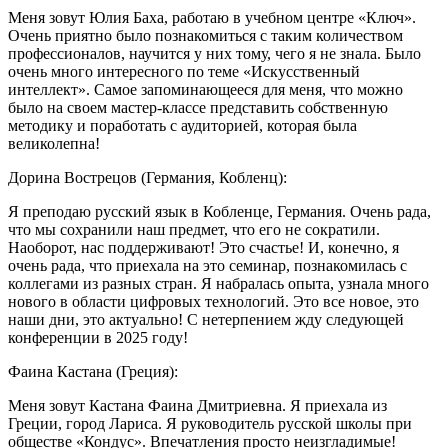
Меня зовут Юлия Баха, работаю в учебном центре «Ключ».
Очень приятно было познакомиться с таким количеством
профессионалов, научится у них тому, чего я не знала. Было
очень много интересного по теме «Искусственный
интеллект». Самое запоминающееся для меня, что можно
было на своем мастер-классе представить собственную
методику и поработать с аудиторией, которая была
великолепна!
Дорина Вострецов (Германия, Кобленц):
Я преподаю русский язык в Кобленце, Германия. Очень рада,
что мы сохранили наш предмет, что его не сократили.
Наоборот, нас поддерживают! Это счастье! И, конечно, я
очень рада, что приехала на это семинар, познакомилась с
коллегами из разных стран. Я набралась опыта, узнала много
нового в области цифровых технологий. Это все новое, это
наши дни, это актуально! С нетерпением жду следующей
конференции в 2025 году!
Фаина Кастана (Греция):
Меня зовут Кастана Фаина Дмитриевна. Я приехала из
Греции, город Лариса. Я руководитель русской школы при
обществе «Кондус». Впечатления просто неизгладимые!