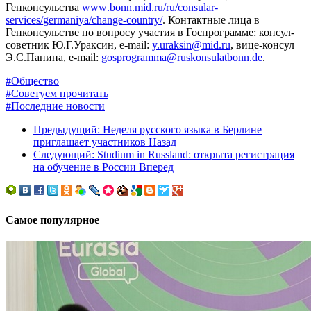
Генконсульства
www
.
bonn
.
mid
.
ru
/
ru
/
consular
-
services
/
germaniya
/
change
-
country
/
.
Контактные лица в
Генконсульстве по вопросу участия в Госпрограмме: консул-
советник Ю.Г.Ураксин,
e
-
mail
:
y
.
uraksin
@
mid
.
ru
, вице-консул
Э.С.Панина,
e
-
mail
:
gosprogramma
@
ruskonsulatbonn
.
de
.
#Общество
#Советуем прочитать
#Последние новости
Предыдущий: Неделя русского языка в Берлине
приглашает участников
Назад
Следующий: Studium in Russland: открыта регистрация
на обучение в России
Вперед
Самое популярное