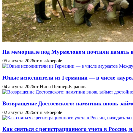
На мемориале под Мурмелоном почтили память в
05 августа 2026
от russkoepole
Юные исполнители из Германии — в числе лауреат
04 августа 2026
от Нина Пеннер-Баранова
Возвращение Достоевского: памятник вновь займе
02 августа 2026
от russkoepole
Как сняться с регистрационного учета в России, н