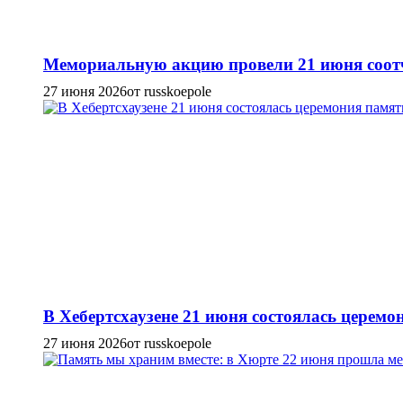
Мемориальную акцию провели 21 июня соотч
27 июня 2026
от russkoepole
В Хебертсхаузене 21 июня состоялась церем
27 июня 2026
от russkoepole