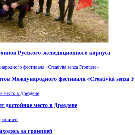
оинов Русского экспедиционного корпуса
ов Международного фестиваля «Creatività senza Fr
т достойное место в Дрездене
аходясь за границей