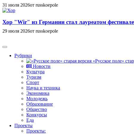
31 июля 2026
от russkoepole
Хор "Wir" из Германии стал лауреатом фестивале
29 июля 2026
от russkoepole
Рубрики
«Русское поле» стар
Новости
Культура
Туризм
Спорт
Наука и техника
Экономика
Молодежь
Образование
Общество
Конкурсы
Еда
Проекты
Проекты: