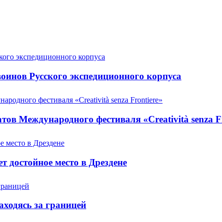
оинов Русского экспедиционного корпуса
ов Международного фестиваля «Creatività senza Fr
т достойное место в Дрездене
аходясь за границей