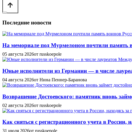
Последние новости
На мемориале под Мурмелоном почтили память в
05 августа 2026
от russkoepole
Юные исполнители из Германии — в числе лауреат
04 августа 2026
от Нина Пеннер-Баранова
Возвращение Достоевского: памятник вновь займе
02 августа 2026
от russkoepole
Как сняться с регистрационного учета в России, н
31 июля 2026
от russkoepole