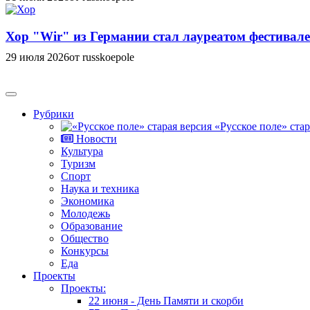
Хор "Wir" из Германии стал лауреатом фестивале
29 июля 2026
от russkoepole
Рубрики
«Русское поле» стар
Новости
Культура
Туризм
Спорт
Наука и техника
Экономика
Молодежь
Образование
Общество
Конкурсы
Еда
Проекты
Проекты:
22 июня - День Памяти и скорби