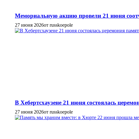
Мемориальную акцию провели 21 июня соотч
27 июня 2026
от russkoepole
В Хебертсхаузене 21 июня состоялась церем
27 июня 2026
от russkoepole