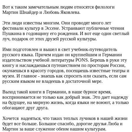
Вот к таким замечательным людям относятся филологи
Мартин Шнайдер и Любовь Яковлева.
Эти люди известны многим. Они проводят много лет
фестивали культур в Эссене. Устраивают публичные чтения
Пушкина в годовщину его рождения. И вот еще один светлый
луч, подарок от этих друзей русской культуры.
Ими подготовлен и вышел в свет учебник-путеводитель
русского языка. Причем издан он крупнейшим и Германии
издательством учебной литературы РONS. Берешь в руки эту
книгу и наслаждаешься путешествием по просторам России,
окунаешься в красоту городов, посещаешь известные театры и
музеи. И главное - знаешь как спросить или сказать, если сам
русским языком не владеешь в достаточной мере.
Выход такой книги в Германии, в наше бурное время,
воспринимается не только как добрый знак. Это дает надежду
на будущее, на мирную жизнь, когда языки не воюют, а только
обогащают друг друга.
Хочется надеяться, что таких теплых лучиков в нашей жизни
будет все больше. Большое спасибо, дорогие друзья Люба и
Мартин за ваше служение обеим нашим культурам.