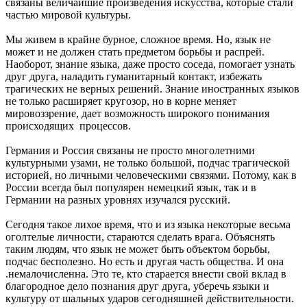
связаны величайшие произведения искусства, которые стали
частью мировой культуры.
Мы живем в крайне бурное, сложное время. Но, язык не
может и не должен стать предметом борьбы и распрей.
Наоборот, знание языка, даже просто соседа, помогает узнать
друг друга, наладить гуманитарный контакт, избежать
трагических не верных решений. Знание иностранных языков
не только расширяет кругозор, но в корне меняет
мировоззрение, дает возможность широкого понимания
происходящих процессов.
Германия и Россия связаны не просто многолетними
культурными узами, не только большой, подчас трагической
историей, но личными человеческими связями. Потому, как в
России всегда был популярен немецкий язык, так и в
Германии на разных уровнях изучался русский.
Сегодня такое лихое время, что и из языка некоторые весьма
оголтелые личности, стараются сделать врага. Объяснять
таким людям, что язык не может быть объектом борьбы,
подчас бесполезно. Но есть и другая часть общества. И она
.немалочисленна. Это те, кто старается внести свой вклад в
благородное дело познания друг друга, уберечь языки и
культуру от шальных ударов сегодняшней действительности.