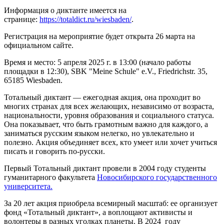
Информация о диктанте имеется на
странице:
https://totaldict.ru/
wiesbaden/
.
Регистрация на мероприятие будет открыта 26 марта на
официальном сайте.
Время и место: 5 апреля 2025 г. в 13:00 (начало работы
площадки в 12:30), SBK "Meine Schule" e.V., Friedrichstr. 35,
65185 Wiesbaden.
Тотальный диктант — ежегодная акция, она проходит во
многих странах для всех желающих, независимо от возраста,
национальности, уровня образования и социального статуса.
Она показывает, что быть грамотным важно для каждого, а
заниматься русским языком нелегко, но увлекательно и
полезно. Акция объединяет всех, кто умеет или хочет учиться
писать и говорить по-русски.
Первый Тотальный диктант провели в 2004 году студенты
гуманитарного факультета
Новосибирского государственного
университета.
За 20 лет акция приобрела всемирный масштаб: ее организует
фонд «Тотальный диктант», а воплощают активисты и
волонтеры в разных уголках планеты. В 2024 году