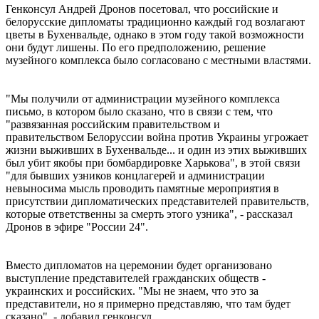
Генконсул Андрей Дронов посетовал, что российские и
белорусские дипломаты традиционно каждый год возлагают
цветы в Бухенвальде, однако в этом году такой возможности
они будут лишены. По его предположению, решение
музейного комплекса было согласовано с местными властями.
"Мы получили от администрации музейного комплекса
письмо, в котором было сказано, что в связи с тем, что
"развязанная российским правительством и
правительством Белоруссии война против Украины угрожает
жизни выживших в Бухенвальде... и один из этих выживших
был убит якобы при бомбардировке Харькова", в этой связи
"для бывших узников концлагерей и администрации
невыносима мысль проводить памятные мероприятия в
присутствии дипломатических представителей правительств,
которые ответственны за смерть этого узника", - рассказал
Дронов в эфире "России 24".
Вместо дипломатов на церемонии будет организовано
выступление представителей гражданских обществ -
украинских и российских. "Мы не знаем, что это за
представители, но я примерно представляю, что там будет
сказано", - добавил генконсул.