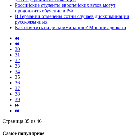
Российские студенты европейских вузов могут
продолжить обучение в РФ
В Германии отмечены сотни случаев дискриминации
русскоязычных
Как ответить на дискриминацию? Мнение адвоката
30
31
32
33
34
35
36
37
38
39
Страница 35 из 46
Самое популярное