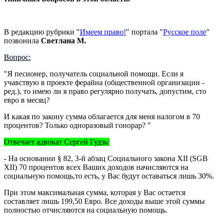
В редакцию рубрики "
Имеем право!
" портала "
Русское поле
"
позвонила
Светлана М.
Вопрос:
"Я песионер, получатель социальной помощи. Если я
учавствую в проекте ферайна (общественной организации -
ред.), то имею ли я право регулярно получать, допустим, сто
евро в месяц?
И какая по закону сумма облагается для меня налогом в 70
процентов? Только одноразовый гонорар? "
Отвечает адвокат Сергей Гудзь:
- На основании § 82, 3-й абзац Социального закона XII (SGB
XII) 70 процентов всех Ваших доходов начисляются на
социальную помощь,то есть, у Вас будут оставаться лишь 30%.
При этом максимальная сумма, которая у Вас остается
составляет лишь 199,50 Евро. Все доходы выше этой суммы
полностью отчисляются на социальную помощь.