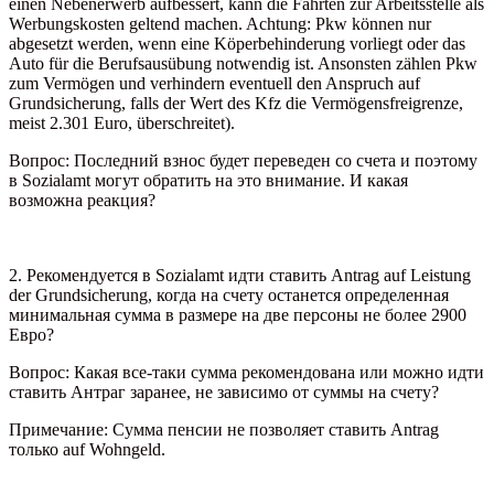
einen Nebenerwerb aufbessert, kann die Fahrten zur Arbeitsstelle als
Werbungskosten geltend machen. Achtung: Pkw können nur
abgesetzt werden, wenn eine Köperbehinderung vorliegt oder das
Auto für die Berufsausübung notwendig ist. Ansonsten zählen Pkw
zum Vermögen und verhindern eventuell den Anspruch auf
Grundsicherung, falls der Wert des Kfz die Vermögensfreigrenze,
meist 2.301 Euro, überschreitet).
Вопрос: Последний взнос будет переведен с
о счета и поэтому
в Sozialamt могут обратить на это внимание.
И
какая
возможна реакция?
2. Рекомендуется в Sozialamt идти ставить Antrag auf Leistung
der Grundsicherung, когда на
счету
останется определенная
минимальная сумма в размере на две персоны не более 2900
Евро?
Вопрос: Какая все-таки сумма рекомендована или можно идти
ставить Антраг заранее, не зависимо от суммы на
счету
?
Примечание: Сумма пенсии не позволяет ставить Antrag
только auf Wohngeld.