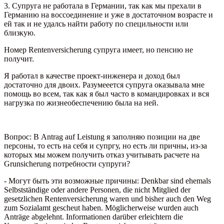
3. Супруга не работала в Германии, так как мы прехали в
Германию на воссоединение и уже в достаточном возрасте и
ей так и не удалсь найти работу по специльности или
близкую.
Номер Rentenversicherung супруга имеет, но пенсию не
получит.
Я работал в качестве проект-инженера и доход был
достаточно для двоих. Разумееется супруга оказывала мне
помощь во всем, так как я был часто в командировках и вся
нагрузка по жизнеобеспечению была на ней.
Вопрос: В Antrag auf Leistung я заполняю позиции на две
персоны, то есть на себя и супргу, но есть ли причны, из-за
которых мы можем получить отказ учитывать расчете на
Grunsicherung потребности супруги?
-
Могут быть эти возможные причины: Denkbar sind ehemals
Selbstständige oder andere Personen, die nicht Mitglied der
gesetzlichen Rentenversicherung waren und bisher auch den Weg
zum Sozialamt gescheut haben. Möglicherweise wurden auch
Anträge abgelehnt. Informationen darüber erleichtern die