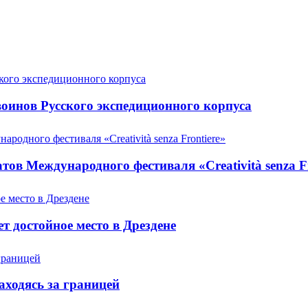
оинов Русского экспедиционного корпуса
ов Международного фестиваля «Creatività senza Fr
т достойное место в Дрездене
аходясь за границей