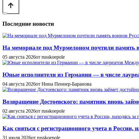
Последние новости
На мемориале под Мурмелоном почтили память в
05 августа 2026
от russkoepole
Юные исполнители из Германии — в числе лауреат
04 августа 2026
от Нина Пеннер-Баранова
Возвращение Достоевского: памятник вновь займе
02 августа 2026
от russkoepole
Как сняться с регистрационного учета в России, н
31 июля 2026
от russkoepole