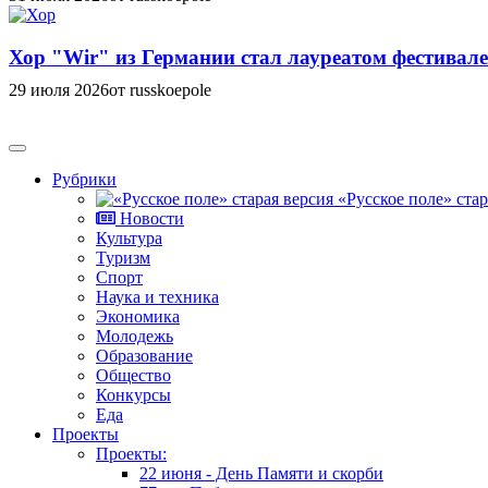
Хор "Wir" из Германии стал лауреатом фестивале
29 июля 2026
от russkoepole
Рубрики
«Русское поле» стар
Новости
Культура
Туризм
Спорт
Наука и техника
Экономика
Молодежь
Образование
Общество
Конкурсы
Еда
Проекты
Проекты:
22 июня - День Памяти и скорби