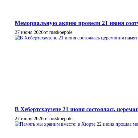
Мемориальную акцию провели 21 июня соотч
27 июня 2026
от russkoepole
В Хебертсхаузене 21 июня состоялась церем
27 июня 2026
от russkoepole