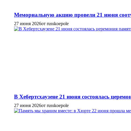
Мемориальную акцию провели 21 июня соотч
27 июня 2026
от russkoepole
В Хебертсхаузене 21 июня состоялась церем
27 июня 2026
от russkoepole