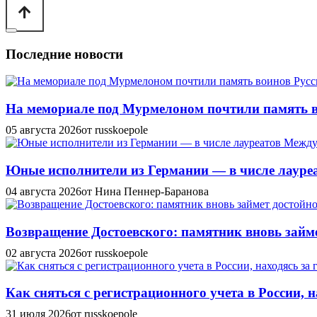
Последние новости
На мемориале под Мурмелоном почтили память в
05 августа 2026
от russkoepole
Юные исполнители из Германии — в числе лауреат
04 августа 2026
от Нина Пеннер-Баранова
Возвращение Достоевского: памятник вновь займе
02 августа 2026
от russkoepole
Как сняться с регистрационного учета в России, н
31 июля 2026
от russkoepole