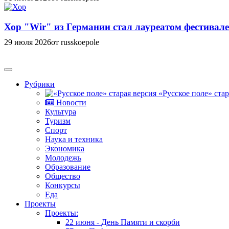
Хор "Wir" из Германии стал лауреатом фестивале
29 июля 2026
от russkoepole
Рубрики
«Русское поле» стар
Новости
Культура
Туризм
Спорт
Наука и техника
Экономика
Молодежь
Образование
Общество
Конкурсы
Еда
Проекты
Проекты:
22 июня - День Памяти и скорби