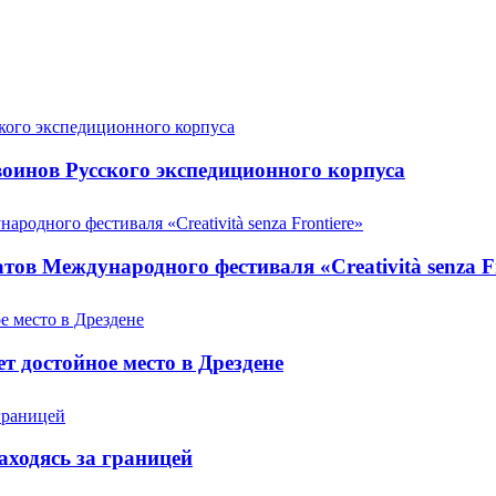
оинов Русского экспедиционного корпуса
ов Международного фестиваля «Creatività senza Fr
т достойное место в Дрездене
аходясь за границей