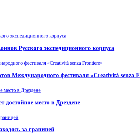
оинов Русского экспедиционного корпуса
ов Международного фестиваля «Creatività senza Fr
т достойное место в Дрездене
аходясь за границей