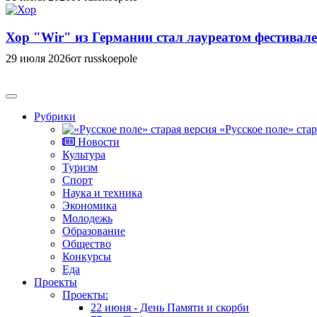
Хор "Wir" из Германии стал лауреатом фестивале
29 июля 2026
от russkoepole
Рубрики
«Русское поле» стар
Новости
Культура
Туризм
Спорт
Наука и техника
Экономика
Молодежь
Образование
Общество
Конкурсы
Еда
Проекты
Проекты:
22 июня - День Памяти и скорби