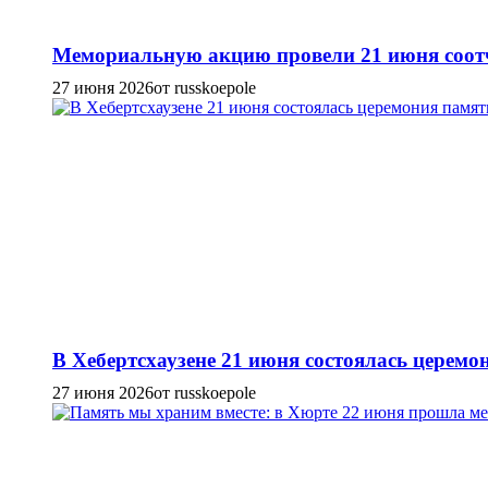
Мемориальную акцию провели 21 июня соотч
27 июня 2026
от russkoepole
В Хебертсхаузене 21 июня состоялась церем
27 июня 2026
от russkoepole