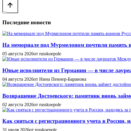
Последние новости
На мемориале под Мурмелоном почтили память в
05 августа 2026
от russkoepole
Юные исполнители из Германии — в числе лауреат
04 августа 2026
от Нина Пеннер-Баранова
Возвращение Достоевского: памятник вновь займе
02 августа 2026
от russkoepole
Как сняться с регистрационного учета в России, н
31 июля 2026
от russkoepole