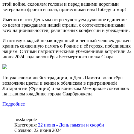
этой войне, склоняем головы и перед нашими дорогими
ветеранами фронта и тыла, принесшими нам Победу и мир!
Именно в этот День мы остро чувствуем духовное единение
со всеми гражданами нашей страны, с соотечественниками
всех национальностей, религиозных конфессий и убеждений.
И потому каждый неравнодушный и честный человек должен
хранить священную память о Родине и её героях, победивших
нацизм. С
этими патриотическими убеждениями встретили 22
июня 2024 года волонтёры Бессмертного полка Саара.
По уже сложившейся традиции, в День Памяти волонтёры
возложили цветы и венки к обелискам в приграничной
Лотарингии (Франция) и
на воинском Мемориале союзников
на главном кладбище города Саарбрюккена.
Подробнее
russkoepole
Категория:
22 июня - День памяти и скорби
Создано: 22 июня 2024