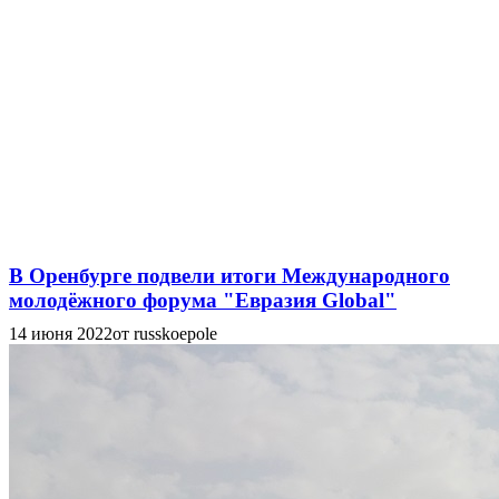
В Оренбурге подвели итоги Международного
молодёжного форума "Евразия Global"
14 июня 2022
от russkoepole