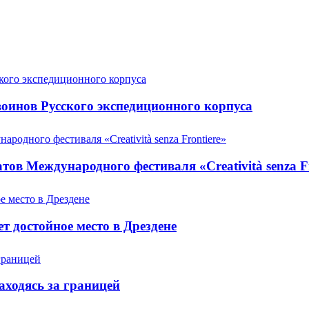
оинов Русского экспедиционного корпуса
ов Международного фестиваля «Creatività senza Fr
т достойное место в Дрездене
аходясь за границей