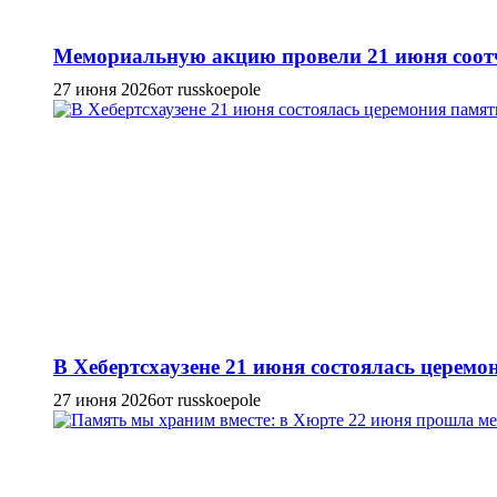
Мемориальную акцию провели 21 июня соотч
27 июня 2026
от russkoepole
В Хебертсхаузене 21 июня состоялась церем
27 июня 2026
от russkoepole