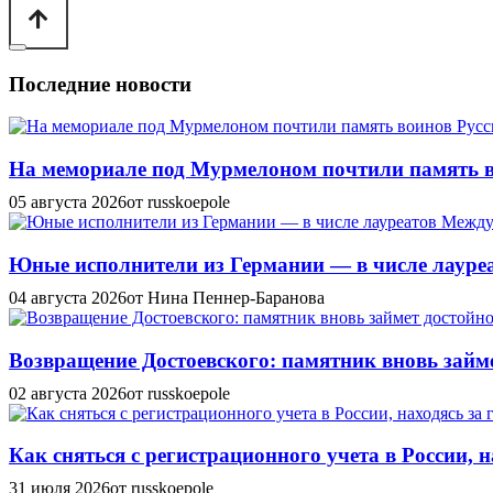
Последние новости
На мемориале под Мурмелоном почтили память в
05 августа 2026
от russkoepole
Юные исполнители из Германии — в числе лауреат
04 августа 2026
от Нина Пеннер-Баранова
Возвращение Достоевского: памятник вновь займе
02 августа 2026
от russkoepole
Как сняться с регистрационного учета в России, н
31 июля 2026
от russkoepole