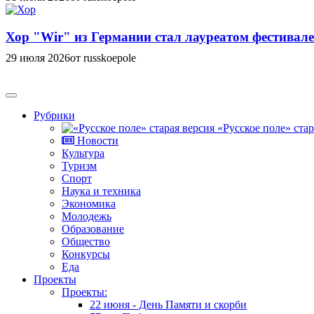
Хор "Wir" из Германии стал лауреатом фестивале
29 июля 2026
от russkoepole
Рубрики
«Русское поле» стар
Новости
Культура
Туризм
Спорт
Наука и техника
Экономика
Молодежь
Образование
Общество
Конкурсы
Еда
Проекты
Проекты:
22 июня - День Памяти и скорби