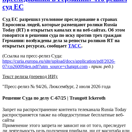
суд ЕС
Суд ЕС разрешил уголовное преследование в странах
Евросоюза людей, которые размещают ролики Russia
Today (RT) в открытых каналах и на веб-сайтах. Об этом
говорится в решении суда по иску
против
трех граждан
Германии: возбуждены дела за репосты роликов RT на
открытых ресурсах, сообщает
ТАСС
.
(Ссылка на пресс-релиз Суда:
https://curia.europa.eu/site/upload/docs/application/pdf/2026-
07/cp260094en.pdf?utm_source=chatgpt.com
-
прим. ред.
)
Текст релиза (перевод ИИ):
"Пресс-релиз № 94/26, Люксембург, 2 июля 2026 года
Решение Суда по делу C-67/25 | Traugott Ickeroth
Запрет на распространение контента телеканала Russia Today
распространяется также на общедоступные бесплатные веб-
сайты
Применение этого запрета не зависит ни от того, преследует
ли деятельность цель получения прибыли, ни от масштаба или