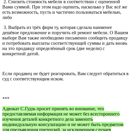
2. Снизить стоимость мебели в соответствии с оцененной
Вами суммой. При этом надо оценить, насколько у Вас всё же
есть возможность, пусть и частично пользоваться мебелью,
либо
3. Выбрать из трёх фирм ту, которая сделала наименее
дешёвое предложение и поручить ей ремонт мебели. О Вашем
выборе Вам также необходимо письменно сообщить продавцу
и потребовать выплаты соответствующей суммы и дать вновь
на это продавцу определённый срок (две недели) с
конкретной датой.
Если продавец не будет реагировать, Вам следует обратиться в
суд с соответствующим иском.
***
Адвокат С.Гудзь просит принять во внимание, что
предоставляемая информация не может без всестороннего
изучения деталей конкретного дела заменить
индивидуальную консультацию и не может быть предметом
для предъявления претензий, за исключением случаев