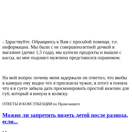
- Здраствуйте. Обращаюсь к Вам с просьбой помощи, т.е.
информации. Мы были с не совершенолетней дочкой в
магазине (дочке 1,5 года), мы купили продукты и вышли с
кассы, ко мне подошел мужчина представился охраником.
На мой вопрос почему меня задержали он ответил, что якобы
в камерах ему видно что я присвоила чужое, в итоге я поняла
что я в суете забыла дать просконировать простой вазелин для
губ, который я кинула в коляску.
ОТВЕТЫ И КОНСУЛЬТАЦИИ по Правозащите
Можно ли запретить видеть детей после развода,
если...